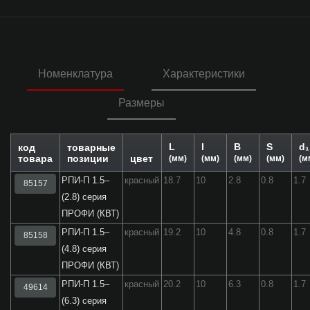
Номенклатура
Характеристики
Размеры
L
l
B
S
d₁
код
товарные
товара
позиции
цвет
(мм)
(мм)
(мм)
(мм)
(м
РПИ-П 1.5–
красный
18.7
10
2.8
0.8
1.7
85157
(2.8) серия
ПРОФИ (КВТ)
РПИ-П 1.5–
красный
19.2
10
4.8
0.8
1.7
85158
(4.8) серия
ПРОФИ (КВТ)
РПИ-П 1.5–
красный
20.2
10
6.3
0.8
1.7
49614
(6.3) серия