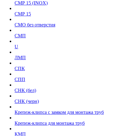
СМР 15 (INOX)
СМР 15
СМО без отверстия
СМП
U
ЛМП
СПК
СПП
СНК (бел)
СНК (черн)
Крепеж-клипса с замком для монтажа труб
Крепеж-клипса для монтажа труб
КМП