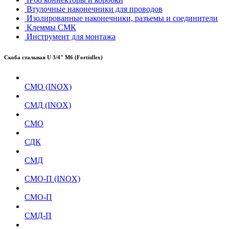
Втулочные наконечники для проводов
Изолированные наконечники, разъемы и соединители
Клеммы СМК
Инструмент для монтажа
Скоба стальная U 3/4" М6 (Fortisflex)
СМО (INOX)
СМД (INOX)
СМО
СДК
СМД
СМО-П (INOX)
СМО-П
СМД-П