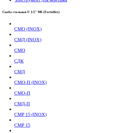
Скоба стальная U 1/2" М6 (Fortisflex)
СМО (INOX)
СМД (INOX)
СМО
СДК
СМД
СМО-П (INOX)
СМО-П
СМД-П
СМР 15 (INOX)
СМР 15