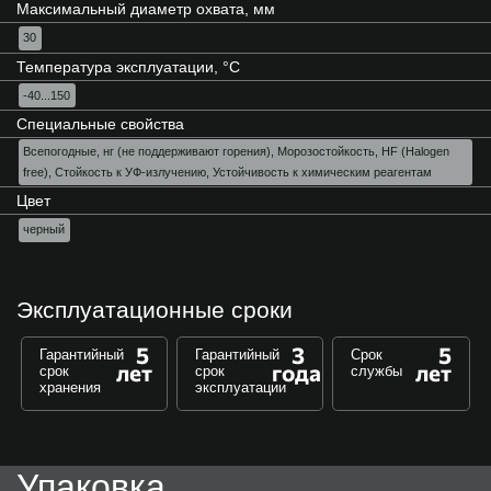
Максимальный диаметр охвата, мм
30
Температура эксплуатации, °C
-40...150
Специальные свойства
Всепогодные, нг (не поддерживают горения), Морозостойкость, HF (Halogen
free), Стойкость к УФ-излучению, Устойчивость к химическим реагентам
Цвет
черный
Эксплуатационные сроки
5
3
5
Гарантийный
Гарантийный
Срок
лет
года
лет
срок
срок
службы
хранения
эксплуатации
Упаковка