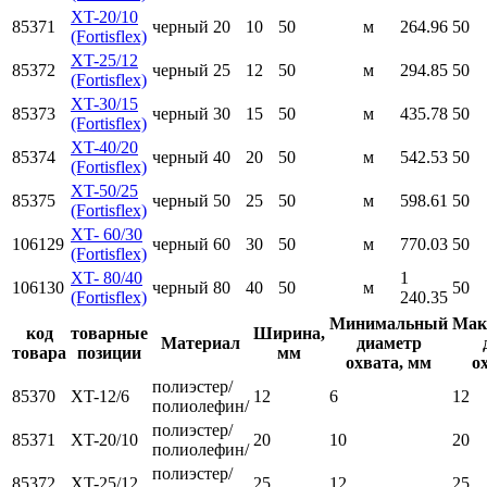
XT-20/10
85371
черный
20
10
50
м
264.96
50
(Fortisflex)
XT-25/12
85372
черный
25
12
50
м
294.85
50
(Fortisflex)
XT-30/15
85373
черный
30
15
50
м
435.78
50
(Fortisflex)
XT-40/20
85374
черный
40
20
50
м
542.53
50
(Fortisflex)
XT-50/25
85375
черный
50
25
50
м
598.61
50
(Fortisflex)
XT- 60/30
106129
черный
60
30
50
м
770.03
50
(Fortisflex)
XT- 80/40
1
106130
черный
80
40
50
м
50
(Fortisflex)
240.35
Минимальный
Мак
код
товарные
Ширина,
Материал
диаметр
товара
позиции
мм
охвата, мм
о
полиэстер/
85370
XT-12/6
12
6
12
полиолефин/
полиэстер/
85371
XT-20/10
20
10
20
полиолефин/
полиэстер/
85372
XT-25/12
25
12
25