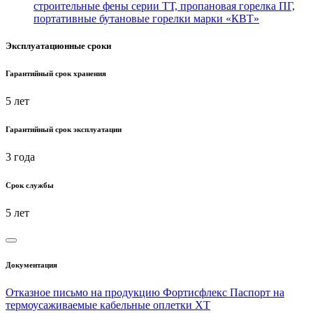
строительные фены серии ТТ, пропановая горелка ПГ,
портативные бутановые горелки марки «КВТ»
Эксплуатационные сроки
Гарантийный срок хранения
5 лет
Гарантийный срок эксплуатации
3 года
Срок службы
5 лет
Документация
Отказное письмо на продукцию Фортисфлекс
Паспорт на
термоусаживаемые кабельные оплетки XT