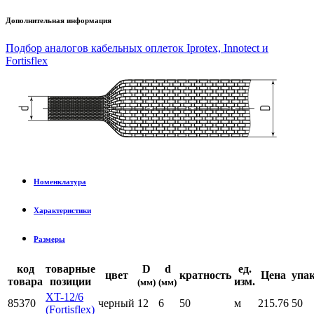
Дополнительная информация
Подбор аналогов кабельных оплеток Iprotex, Innotect и
Fortisflex
Номенклатура
Характеристики
Размеры
код
товарные
D
d
ед.
цвет
кратность
Цена
упак
товара
позиции
изм.
(мм)
(мм)
XT-12/6
85370
черный
12
6
50
м
215.76
50
(Fortisflex)