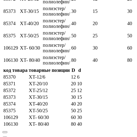
полиолефин/
полиэстер/
85373
XT-30/15
30
15
30
полиолефин/
полиэстер/
85374
XT-40/20
40
20
40
полиолефин/
полиэстер/
85375
XT-50/25
50
25
50
полиолефин/
полиэстер/
106129
XT- 60/30
60
30
60
полиолефин/
полиэстер/
106130
XT- 80/40
80
40
80
полиолефин/
код товара
товарные позиции
D
d
85370
XT-12/6
12
6
85371
XT-20/10
20
10
85372
XT-25/12
25
12
85373
XT-30/15
30
15
85374
XT-40/20
40
20
85375
XT-50/25
50
25
106129
XT- 60/30
60
30
106130
XT- 80/40
80
40