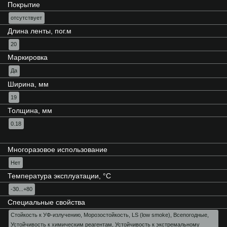
Покрытие
отсутствует
Длина ленты, пог.м
20
Маркировка
Да
Ширина, мм
19
Толщина, мм
0.18
Многоразовое использование
Нет
Температура эксплуатации, °C
-30...+80
Специальные свойства
Стойкость к УФ-излучению, Морозостойкость, LS (low smoke), Всепогодные,
Устойчивость к химическим реагентам, Устойчивость к экстремальному