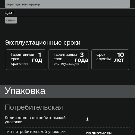
перепаду температур
Цвет
синий
Эксплуатационные сроки
1
3
10
Гарантийный
Гарантийный
Срок
год
года
лет
срок
срок
службы
хранения
эксплуатации
Упаковка
Потребительская
Количество в потребительской
1
упаковке
Тип потребительской упаковки
полиэтилен