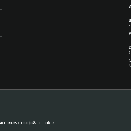
Д
Ш
В
В
у
О
к
 используются файлы cookie.