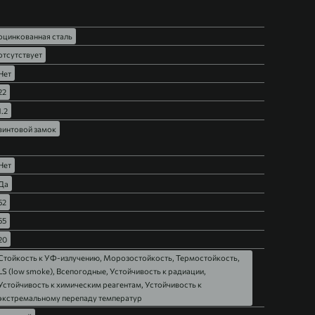
оцинкованная сталь
отсутствует
Нет
22
1.2
винтовой замок
Нет
Да
52
55
20
Стойкость к УФ-излучению, Морозостойкость, Термостойкость,
LS (low smoke), Всепогодные, Устойчивость к радиации,
Устойчивость к химическим реагентам, Устойчивость к
экстремальному перепаду температур