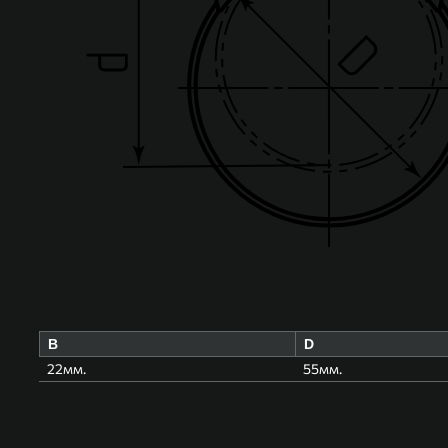
B
D
22мм.
55мм.