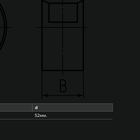
d
52мм.