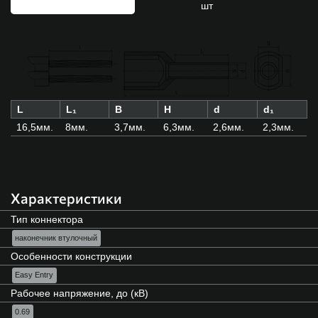
шт
L
L₁
B
H
d
d₁
16,5мм.
8мм.
3,7мм.
6,3мм.
2,6мм.
2,3мм.
Характеристики
Тип коннектора
наконечник втулочный
Особенности конструкции
Easy Entry
Рабочее напряжение, до (кВ)
0.69