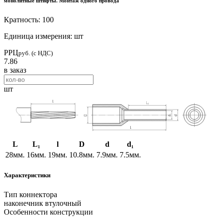
монолитные штифты. Монтаж одного провода
Кратность: 100
Единица измерения: шт
РРЦ
руб. (с НДС)
7.86
в заказ
шт
L
L₁
l
D
d
d₁
28мм.
16мм.
19мм.
10.8мм.
7.9мм.
7.5мм.
Характеристики
Тип коннектора
наконечник втулочный
Особенности конструкции