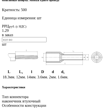
монолитные штифты. Монтаж одного провода
Кратность: 500
Единица измерения: шт
РРЦ
руб. (с НДС)
1.29
в заказ
шт
L
L₁
l
D
d
d₁
18.3мм.
12мм.
14мм.
3.6мм.
2мм.
1.6мм.
Характеристики
Тип коннектора
наконечник втулочный
Особенности конструкции