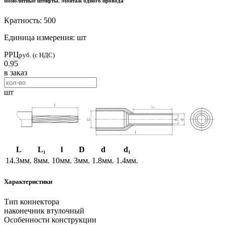
монолитные штифты. Монтаж одного провода
Кратность: 500
Единица измерения: шт
РРЦ
руб. (с НДС)
0.95
в заказ
шт
L
L₁
l
D
d
d₁
14.3мм.
8мм.
10мм.
3мм.
1.8мм.
1.4мм.
Характеристики
Тип коннектора
наконечник втулочный
Особенности конструкции