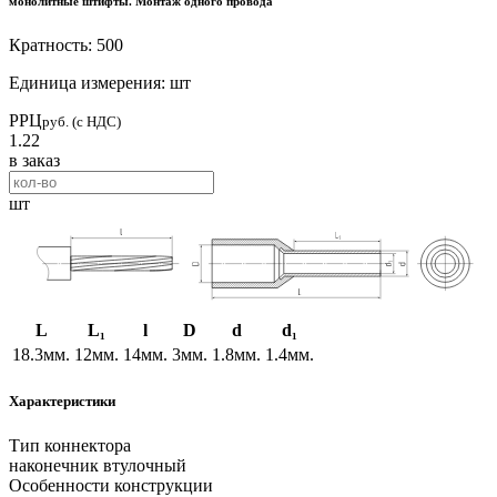
монолитные штифты. Монтаж одного провода
Кратность: 500
Единица измерения: шт
РРЦ
руб. (с НДС)
1.22
в заказ
шт
L
L₁
l
D
d
d₁
18.3мм.
12мм.
14мм.
3мм.
1.8мм.
1.4мм.
Характеристики
Тип коннектора
наконечник втулочный
Особенности конструкции