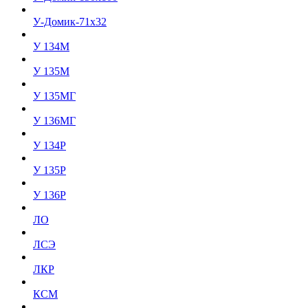
У-Домик-71х32
У 134М
У 135М
У 135МГ
У 136МГ
У 134Р
У 135Р
У 136Р
ЛО
ЛСЭ
ЛКР
КСМ