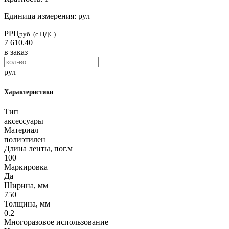
Единица измерения: рул
РРЦ
руб. (с НДС)
7 610.40
в заказ
рул
Характеристики
Тип
аксессуары
Материал
полиэтилен
Длина ленты, пог.м
100
Маркировка
Да
Ширина, мм
750
Толщина, мм
0.2
Многоразовое использование