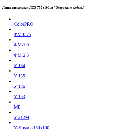
Лента сигнальная ЛСЭ-750 (100м) "Осторожно кабель"
ColorPRO
ФМ-0.75
ФМ-1.0
ФМ-2.5
У 134
У 135
У 136
У 153
МБ
У 212М
У-Домик-150x100