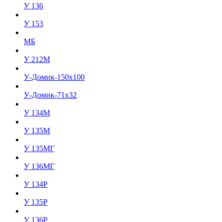
У 136
У 153
МБ
У 212М
У-Домик-150x100
У-Домик-71х32
У 134М
У 135М
У 135МГ
У 136МГ
У 134Р
У 135Р
У 136Р