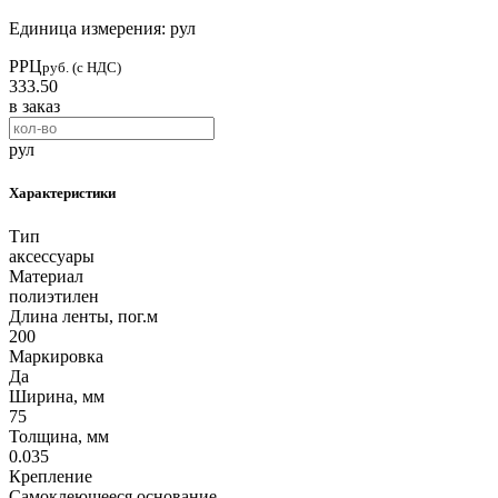
Единица измерения: рул
РРЦ
руб. (с НДС)
333.50
в заказ
рул
Характеристики
Тип
аксессуары
Материал
полиэтилен
Длина ленты, пог.м
200
Маркировка
Да
Ширина, мм
75
Толщина, мм
0.035
Крепление
Самоклеющееся основание