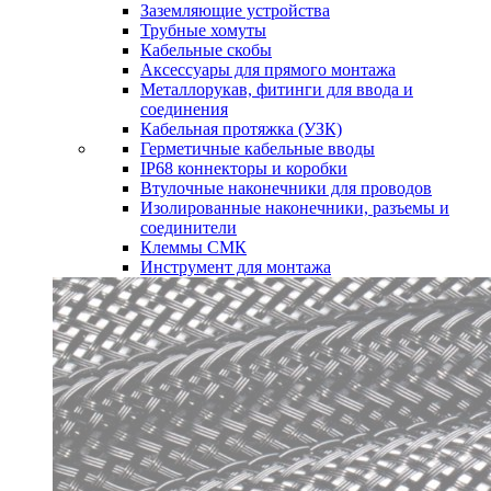
Заземляющие устройства
Трубные хомуты
Кабельные скобы
Аксессуары для прямого монтажа
Металлорукав, фитинги для ввода и
соединения
Кабельная протяжка (УЗК)
Герметичные кабельные вводы
IP68 коннекторы и коробки
Втулочные наконечники для проводов
Изолированные наконечники, разъемы и
соединители
Клеммы СМК
Инструмент для монтажа