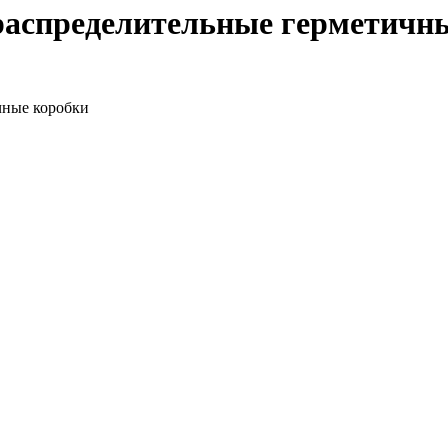
распределительные герметичн
чные коробки