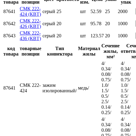
товара
позиции
изм.
упак
СМК 222-
87641
серый
25
шт
52.59
25
2000
424 (КВТ)
СМК 222-
87642
серый
20
шт
95.78
20
1000
426 (КВТ)
СМК 222-
87643
серый
20
шт
123.57
20
1000
436 (КВТ)
Сечение
Сеч
код
товарные
Тип
Материал
жилы,
ответв
товара
позиции
коннектора
жилы
мм²
м
4/
4/
0.34/
0.34/
0.08/
0.08/
0.75/
0.75/
СМК 222-
зажим
1.0/
1.0/
87641
медь/
424
изолированный/
1.5/
1.5/
0.5/
0.5/
2.5/
2.5/
0.14/
0.14/
0.25/
0.25/
4/
4/
0.34/
0.34/
0.08/
0.08/
0.75/
0.75/