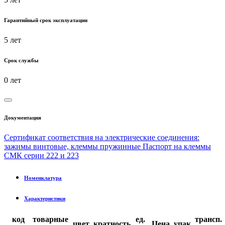
Гарантийный срок эксплуатации
5 лет
Срок службы
0 лет
Документация
Сертификат соответствия на электрические соединения:
зажимы винтовые, клеммы пружинные
Паспорт на клеммы
СМК серии 222 и 223
Номенклатура
Характеристики
код
товарные
ед.
трансп.
цвет
кратность
Цена
упак.